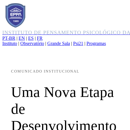
INSTITUTO DE PENSAMENTO PSICOLÓGICO D
PT-BR
|
EN
|
ES
|
FR
Instituto
|
Observatório
|
Grande Sala
|
Psi21
|
Programas
COMUNICADO INSTITUCIONAL
Uma Nova Etapa
de
Desenvolvimento