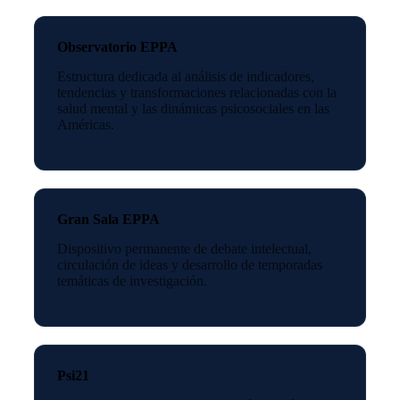
Observatorio EPPA
Estructura dedicada al análisis de indicadores,
tendencias y transformaciones relacionadas con la
salud mental y las dinámicas psicosociales en las
Américas.
Gran Sala EPPA
Dispositivo permanente de debate intelectual,
circulación de ideas y desarrollo de temporadas
temáticas de investigación.
Psi21